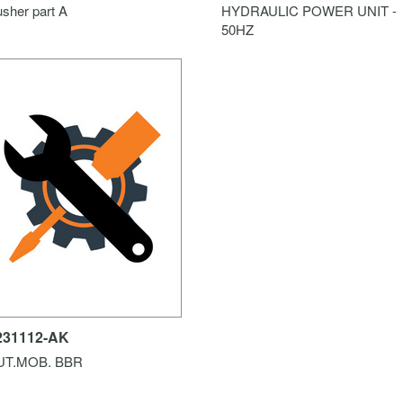
sher part A
HYDRAULIC POWER UNIT -
50HZ
231112-AK
UT.MOB. BBR