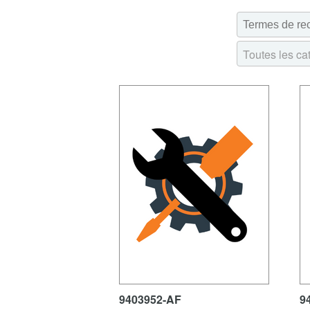
Toutes les ca
9403952-AF
9