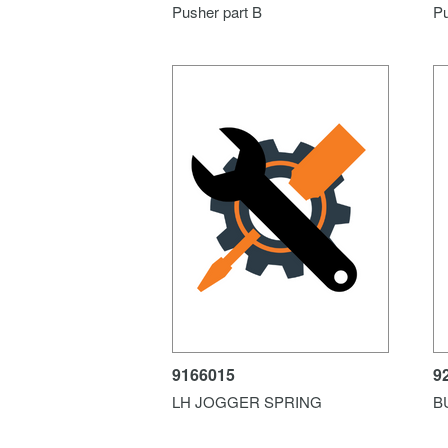
Pusher part B
Pu
9166015
9
LH JOGGER SPRING
B