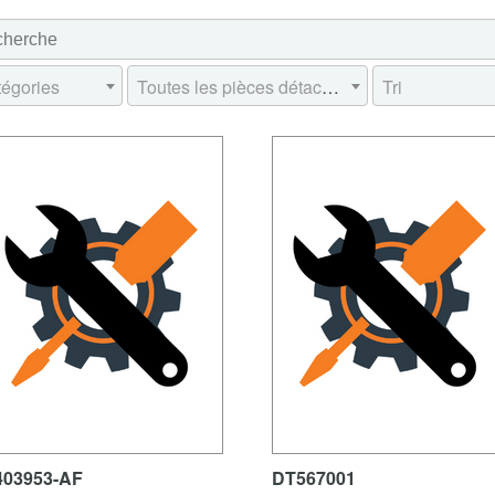
tégories
Toutes les pièces détachées
Tri
403953-AF
DT567001