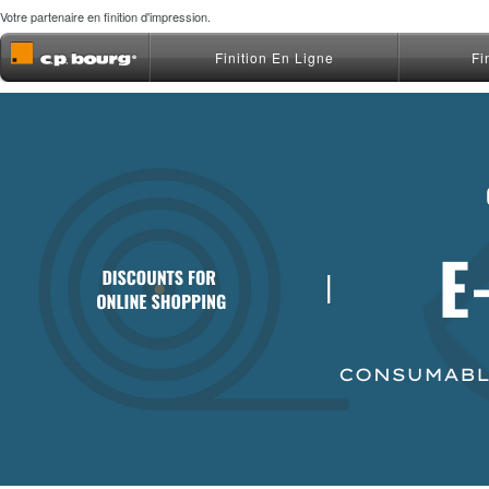
Votre partenaire en finition d'impression.
Finition En Ligne
Fi