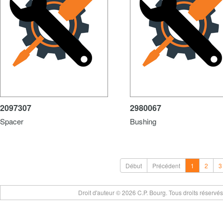
2097307
2980067
Spacer
Bushing
Début
Précédent
1
2
3
Droit d'auteur © 2026 C.P. Bourg. Tous droits réservé