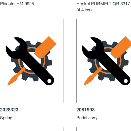
Planatol HM 9925
Henkel PURMELT QR 3317 
(4.4 lbs)
2028323
2081998
Spring
Pedal assy