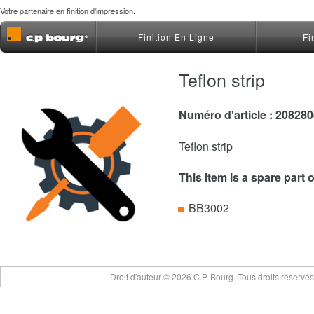
Votre partenaire en finition d'impression.
Finition En Ligne
Fi
Teflon strip
Numéro d'article : 20828
Teflon strip
This item is a spare part 
BB3002
Droit d'auteur © 2026 C.P. Bourg. Tous droits réservé