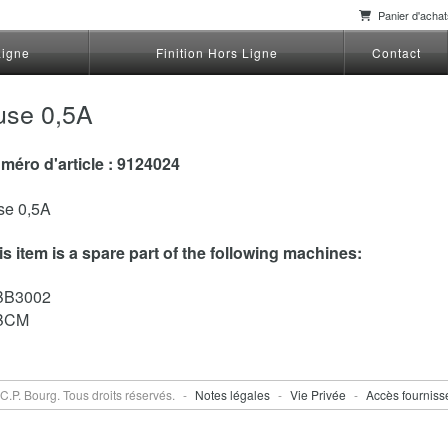
Panier d'acha
Ligne
Finition Hors Ligne
Contact
use 0,5A
méro d'article : 9124024
se 0,5A
is item is a spare part of the following machines:
BB3002
BCM
C.P. Bourg. Tous droits réservés.
-
Notes légales
-
Vie Privée
-
Accès fournis